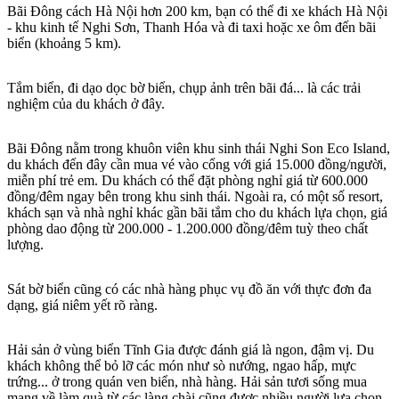
Bãi Đông cách Hà Nội hơn 200 km, bạn có thể đi xe khách Hà Nội
- khu kinh tế Nghi Sơn, Thanh Hóa và đi taxi hoặc xe ôm đến bãi
biển (khoảng 5 km).
Tắm biển, đi dạo dọc bờ biển, chụp ảnh trên bãi đá... là các trải
nghiệm của du khách ở đây.
Bãi Đông nằm trong khuôn viên khu sinh thái Nghi Son Eco Island,
du khách đến đây cần mua vé vào cổng với giá 15.000 đồng/người,
miễn phí trẻ em. Du khách có thể đặt phòng nghỉ giá từ 600.000
đồng/đêm ngay bên trong khu sinh thái. Ngoài ra, có một số resort,
khách sạn và nhà nghỉ khác gần bãi tắm cho du khách lựa chọn, giá
phòng dao động từ 200.000 - 1.200.000 đồng/đêm tuỳ theo chất
lượng.
Sát bờ biển cũng có các nhà hàng phục vụ đồ ăn với thực đơn đa
dạng, giá niêm yết rõ ràng.
Hải sản ở vùng biển Tĩnh Gia được đánh giá là ngon, đậm vị. Du
khách không thể bỏ lỡ các món như sò nướng, ngao hấp, mực
trứng... ở trong quán ven biển, nhà hàng. Hải sản tươi sống mua
mang về làm quà từ các làng chài cũng được nhiều người lựa chọn.